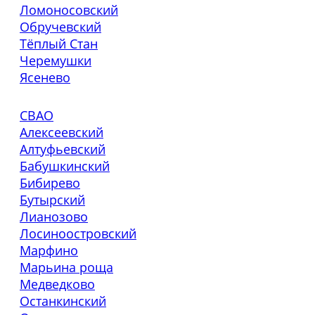
Ломоносовский
Обручевский
Тёплый Стан
Черемушки
Ясенево
СВАО
Алексеевский
Алтуфьевский
Бабушкинский
Бибирево
Бутырский
Лианозово
Лосиноостровский
Марфино
Марьина роща
Медведково
Останкинский