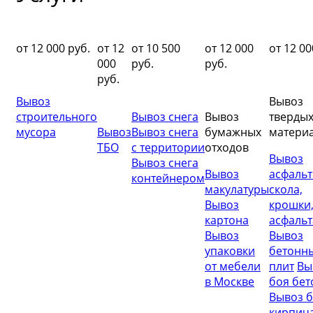
от 12 000 руб.
от 12
от 10 500
от 12 000
от 12 00
000
руб.
руб.
руб.
Вывоз
Вывоз
строительного
Вывоз снега
Вывоз
тверды
мусора
Вывоз
Вывоз снега
бумажных
матери
ТБО
с территории
отходов
Вывоз
Вывоз снега
Вывоз
асфальт
контейнером
макулатуры
скола,
Вывоз
крошки
картона
асфальт
Вывоз
Вывоз
упаковки
бетонн
от мебели
плит
Вы
в Москве
боя бет
Вывоз б
кирпича