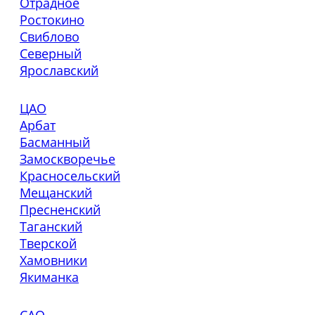
Отрадное
Ростокино
Свиблово
Северный
Ярославский
ЦАО
Арбат
Басманный
Замоскворечье
Красносельский
Мещанский
Пресненский
Таганский
Тверской
Хамовники
Якиманка
САО