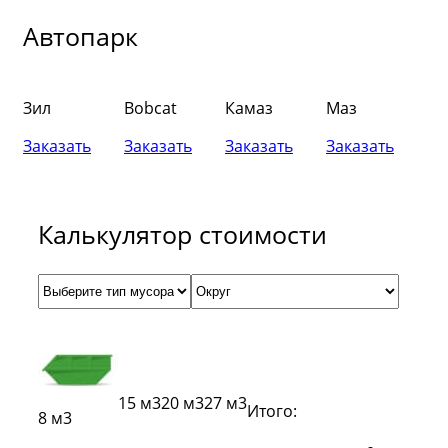
Автопарк
Зил
Bobcat
Камаз
Маз
Ма
r
(б
Заказать
Заказать
Заказать
Заказать
За
Калькулятор стоимости
15 м3
20 м3
27 м3
Итого:
8 м3