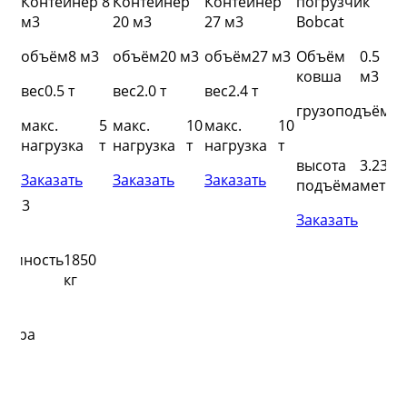
к
Контейнер 8
Контейнер
Контейнер
погрузчик
по
м3
20 м3
27 м3
Bobcat
JC
r
Si
объём
8 м3
объём
20 м3
объём
27 м3
Объём
0.5
.3
ковша
м3
об
вес
0.5 т
вес
2.0 т
вес
2.4 т
м3
ко
грузоподъёмно
макс.
5
макс.
10
макс.
10
.24
гл
нагрузка
т
нагрузка
т
нагрузка
т
м
ко
высота
3.23
Заказать
Заказать
Заказать
1
подъёма
метра
об
я
м3
ко
Заказать
ка
по
ъёмность
1850
гр
кг
.23
вы
метра
по
гр
За