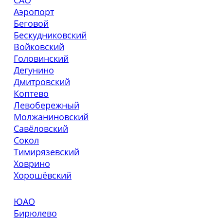
Аэропорт
Беговой
Бескудниковский
Войковский
Головинский
Дегунино
Дмитровский
Коптево
Левобережный
Молжаниновский
Савёловский
Сокол
Тимирязевский
Ховрино
Хорошёвский
ЮАО
Бирюлево