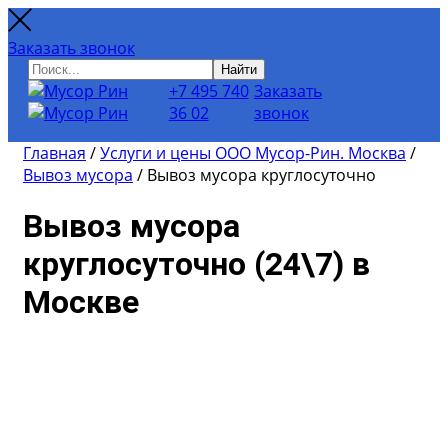
Заказать звонок
Найти
+7 495 740
Заказать
36 02
звонок
Главная
/
Услуги и цены ООО Мусор-Рин. Москва
/
Вывоз мусора
/
Вывоз мусора круглосуточно
Вывоз мусора
круглосуточно (24\7) в
Москве
Для расчёта примерной
стоимости вывоза мусора