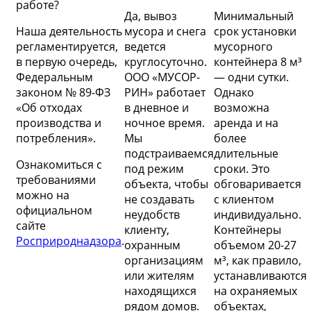
работе?
Да, вывоз
Минимальный
Наша деятельность
мусора и снега
срок установки
регламентируется,
ведется
мусорного
в первую очередь,
круглосуточно.
контейнера 8 м³
Федеральным
ООО «МУСОР-
— одни сутки.
законом № 89-ФЗ
РИН» работает
Однако
«Об отходах
в дневное и
возможна
производства и
ночное время.
аренда и на
потребления».
Мы
более
подстраиваемся
длительные
Ознакомиться с
под режим
сроки. Это
требованиями
объекта, чтобы
обговаривается
можно на
не создавать
с клиентом
официальном
неудобств
индивидуально.
сайте
клиенту,
Контейнеры
Росприроднадзора
.
охранным
объемом 20-27
организациям
м³, как правило,
или жителям
устанавливаются
находящихся
на охраняемых
рядом домов.
объектах,