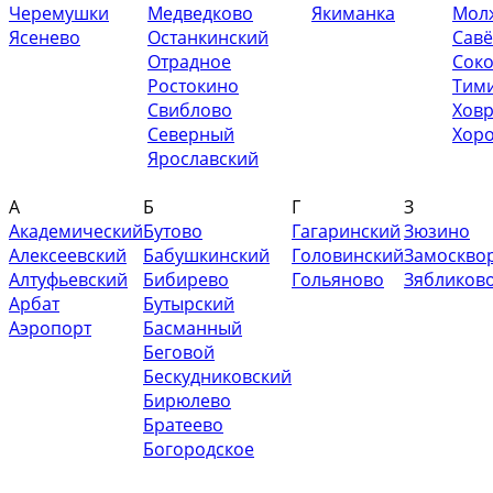
Черемушки
Медведково
Якиманка
Мол
Ясенево
Останкинский
Савё
Отрадное
Сок
Ростокино
Тим
Свиблово
Хов
Северный
Хор
Ярославский
А
Б
Г
З
Академический
Бутово
Гагаринский
Зюзино
Алексеевский
Бабушкинский
Головинский
Замоскво
Алтуфьевский
Бибирево
Гольяново
Зябликов
Арбат
Бутырский
Аэропорт
Басманный
Беговой
Бескудниковский
Бирюлево
Братеево
Богородское