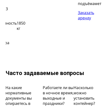
1
подъёма
метра
об
я
м3
ко
Заказать
ка
по
аренду
ъёмность
1850
гр
кг
.23
вы
метра
по
гр
За
ар
Часто задаваемые вопросы
На какие
Работаете ли вы
Насколько
нормативные
в ночное время,
можно
документы вы
выходные и
установить
опираетесь в
праздники?
контейнер?