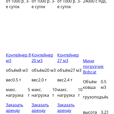
ДС
от 1000 р. 3-
от 1000 р. 3-
от 1000 р. 3-
24000 с НДС
26
е суток
е суток
е суток
Контейнер 8
Контейнер
Контейнер
м3
20 м3
27 м3
р-
Мини
Эк
к
погрузчик
по
объём
8 м3
объём
20 м3
объём
27 м3
Bobcat
JC
r
Si
вес
0.5 т
вес
2.0 т
вес
2.4 т
Объём
0.5
.3
ковша
м3
об
макс.
5
макс.
10
макс.
10
м3
ко
нагрузка
т
нагрузка
т
нагрузка
т
грузоподъёмно
.24
гл
Заказать
Заказать
Заказать
м
ко
аренду
аренду
аренду
высота
3.23