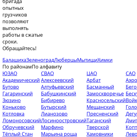
бригада
опытных
грузчиков
позволяют
выполнять
работы в сжатые
сроки.
Обращайтесь!
Балашиха
Зеленоград
Люберцы
Мытищи
Химки
По районам
По алфавиту
ЮЗАО
СВАО
ЦАО
САО
Академический
Алексеевский
Арбат
Аэр
Бутово
Алтуфьевский
Басманный
Бег
Гагаринский
Бабушкинский
Замоскворечье
Беск
Зюзино
Бибирево
Красносельский
Вой
Коньково
Бутырский
Мещанский
Гол
Котловка
Лианозово
Пресненский
Дег
Ломоносовский
Лосиноостровский
Таганский
Дми
Обручевский
Марфино
Тверской
Коп
Тёплый Стан
Марьина роща
Хамовники
Лев