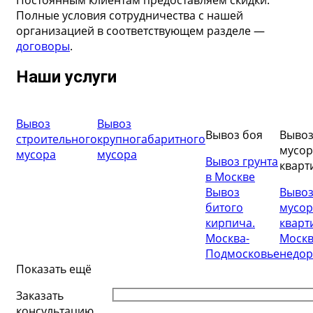
Полные условия сотрудничества с нашей
организацией в соответствующем разделе —
договоры
.
Наши услуги
Вывоз
Вывоз
Вывоз боя
Выво
строительного
крупногабаритного
мусор
мусора
мусора
Вывоз грунта
кварт
в Москве
Вывоз
Выво
битого
мусор
кирпича.
кварт
Москва-
Моск
Подмосковье
недор
Показать ещё
Заказать
консультацию