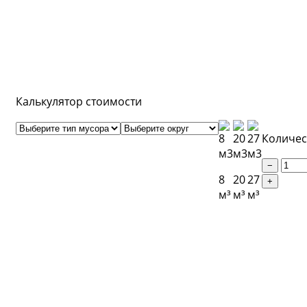
и снега воспользуйтесь
нашим калькулятором.
Калькулятор стоимости
Количес
−
8
20
27
+
м³
м³
м³