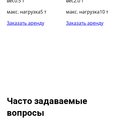
вес
0.5 т
вес
2.0 т
ве
макс. нагрузка
5 т
макс. нагрузка
10 т
ма
м
Заказать аренду
Заказать аренду
За
1
м3
0
а
Часто задаваемые
вопросы