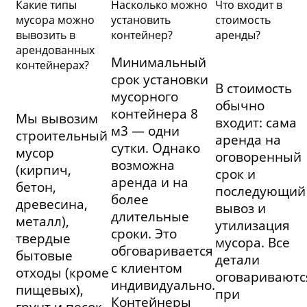
Какие типы
Насколько можно
Что входит в
мусора можно
установить
стоимость
вывозить в
контейнер?
аренды?
арендованных
Минимальный
контейнерах?
срок установки
В стоимость
мусорного
обычно
контейнера 8
Мы вывозим
входит: сама
м3 — одни
строительный
аренда на
сутки. Однако
мусор
оговоренный
возможна
(кирпич,
срок и
аренда и на
бетон,
последующий
более
древесина,
вывоз и
длительные
металл),
утилизация
сроки. Это
твердые
мусора. Все
обговаривается
бытовые
детали
с клиентом
отходы (кроме
оговариваютс
индивидуально.
пищевых),
при
Контейнеры
грунт и песок.