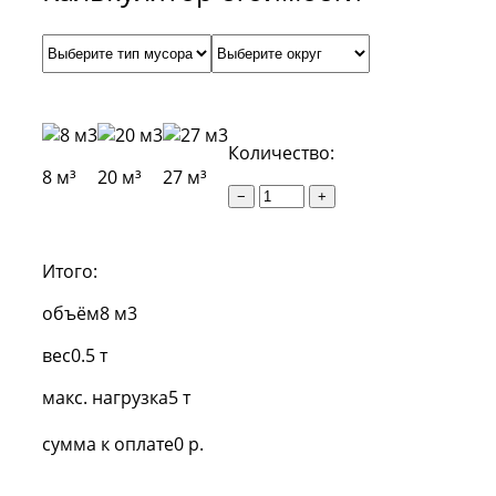
Количество:
8 м³
20 м³
27 м³
−
+
Итого:
объём
8 м3
вес
0.5 т
макс. нагрузка
5 т
сумма к оплате
0 р.