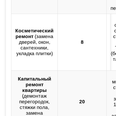
пе
Косметический
ремонт
(замена
с
дверей, окон,
8
сантехники,
укладка плитки)
(б
т
Капитальный
м
ремонт
с
квартиры
(демонтаж
перегородок,
20
1
стяжки пола,
замена
з