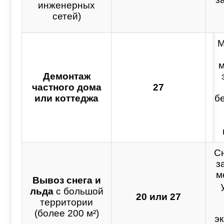
инженерных
сетей)
М
м
Демонтаж
частного дома
27
или коттеджа
б
Сн
з
м
Вывоз снега и
льда
с большой
20 или 27
территории
(более 200 м²)
э