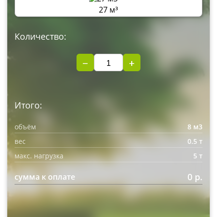
27 м³
Количество:
−
+
Итого:
объём
8 м3
вес
0.5 т
макс. нагрузка
5 т
0 р.
сумма к оплате