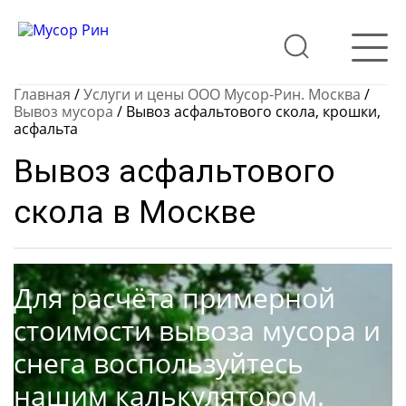
Главная
/
Услуги и цены ООО Мусор-Рин. Москва
/
Вывоз мусора
/
Вывоз асфальтового скола, крошки,
асфальта
Вывоз асфальтового
скола в Москве
Для расчёта примерной
стоимости вывоза мусора и
снега воспользуйтесь
нашим калькулятором.