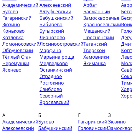
Академический
Алексеевский
Арбат
Аэр
Бутово
Алтуфьевский
Басманный
Бег
Гагаринский
Бабушкинский
Замоскворечье
Беск
Зюзино
Бибирево
Красносельский
Вой
Коньково
Бутырский
Мещанский
Гол
Котловка
Лианозово
Пресненский
Дег
Ломоносовский
Лосиноостровский
Таганский
Дми
Обручевский
Марфино
Тверской
Коп
Тёплый Стан
Марьина роща
Хамовники
Лев
Черемушки
Медведково
Якиманка
Мол
Ясенево
Останкинский
Савё
Отрадное
Сок
Ростокино
Тим
Свиблово
Хов
Северный
Хор
Ярославский
А
Б
Г
З
Академический
Бутово
Гагаринский
Зюзино
Алексеевский
Бабушкинский
Головинский
Замоскво