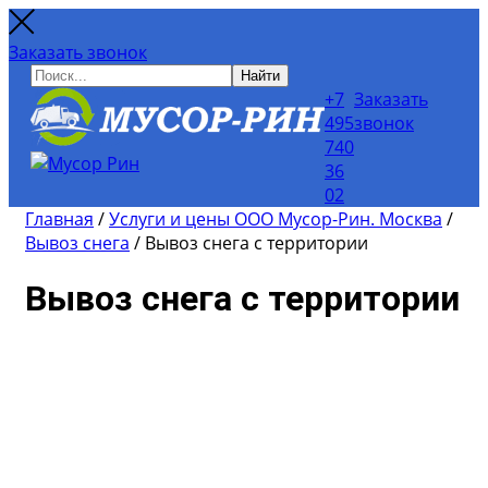
Заказать звонок
Найти
+7
Заказать
495
звонок
740
36
02
Главная
/
Услуги и цены ООО Мусор-Рин. Москва
/
Вывоз снега
/
Вывоз снега с территории
Вывоз снега с территории
Для расчёта примерной
стоимости вывоза мусора
и снега воспользуйтесь