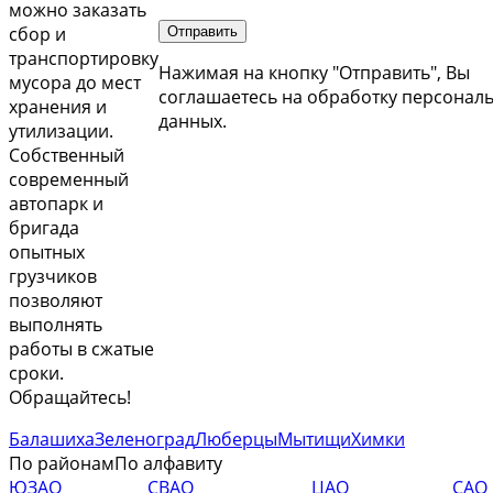
можно заказать
сбор и
транспортировку
Нажимая на кнопку "Отправить", Вы
мусора до мест
соглашаетесь на обработку персонал
хранения и
данных.
утилизации.
Собственный
современный
автопарк и
бригада
опытных
грузчиков
позволяют
выполнять
работы в сжатые
сроки.
Обращайтесь!
Балашиха
Зеленоград
Люберцы
Мытищи
Химки
По районам
По алфавиту
ЮЗАО
СВАО
ЦАО
САО