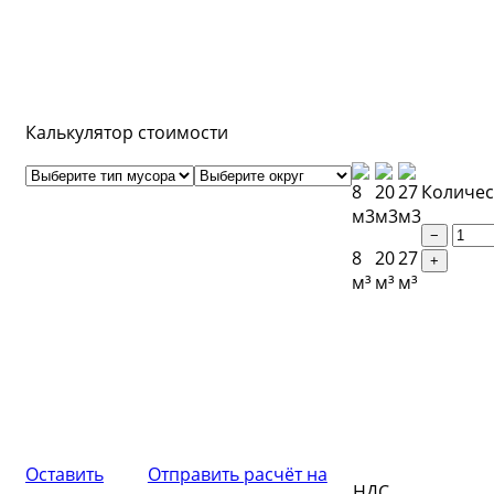
нашим калькулятором.
Калькулятор стоимости
Количес
−
8
20
27
+
м³
м³
м³
Оставить
Отправить расчёт на
НДС