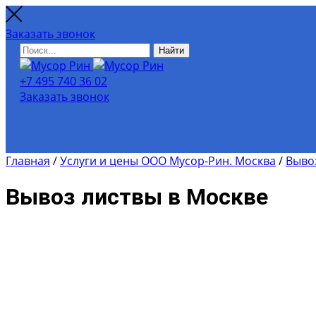
Заказать звонок
Найти
+7 495 740 36 02
Заказать звонок
Главная
/
Услуги и цены ООО Мусор-Рин. Москва
/
Выво
Вывоз листвы в Москве
Для расчёта примерной стои
калькулятором.