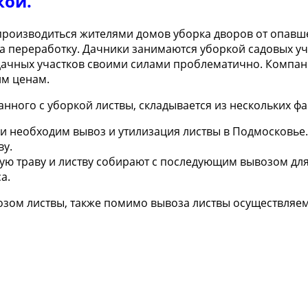
кой.
производиться жителями домов уборка дворов от опавш
 переработку. Дачники занимаются уборкой садовых уча
дачных участков своими силами проблематично. Компан
им ценам.
анного с уборкой листвы, складывается из нескольких фа
и необходим вывоз и утилизация листвы в Подмосковье.
ву.
хую траву и листву собирают с последующим вывозом дл
а.
зом листвы, также помимо вывоза листвы осуществляем