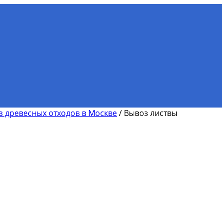
з древесных отходов в Москве
/
Вывоз листвы
мости вывоза мусора и снега 