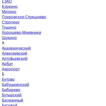
СЗАО
Куркино
Митино
Покровское-Стрешнево
Строгино
Тушино
Хорошево-Мневники
Щукино
А
Академический
Алексеевский
Алтуфьевский
Арбат
Аэропорт
Б
Бутово
Бабушкинский
Бибирево
Бутырский
Басманный
Беговой