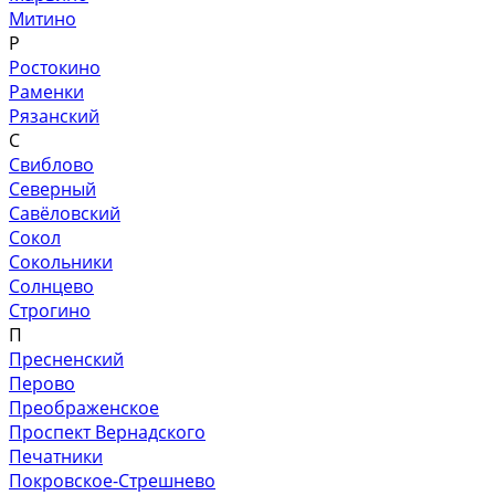
Митино
Р
Ростокино
Раменки
Рязанский
С
Свиблово
Северный
Савёловский
Сокол
Сокольники
Солнцево
Строгино
П
Пресненский
Перово
Преображенское
Проспект Вернадского
Печатники
Покровское-Стрешнево