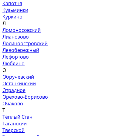
Капотня
Кузьминки
Куркино
Л
Ломоносовский
Лианозово
Лосиноостровский
Левобережный
Лефортово
Люблино
О
Обручевский
Останкинский
Отрадное
Орехово-Борисово
Очаково
Т
Тёплый Стан
Таганский
Тверской