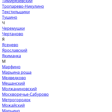
Тимирязевский
Тропарево-Никулино
Текстильщики
Тушино
Ч
Черемушки
Чертаново
Я
Ясенево
Ярославский
Якиманка
М
Марфино
Марьина роща
Медведково
Мещанский
Молжаниновский
Москворечье-Сабурово
Метрогородок
Можайский
Марьино