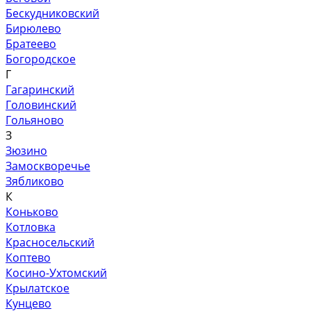
Бескудниковский
Бирюлево
Братеево
Богородское
Г
Гагаринский
Головинский
Гольяново
З
Зюзино
Замоскворечье
Зябликово
К
Коньково
Котловка
Красносельский
Коптево
Косино-Ухтомский
Крылатское
Кунцево