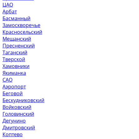
ЦАО
Арбат
Басманный
Замоскворечье
Красносельский
Мещанский
Пресненский
Таганский
Тверской
Хамовники
Якиманка
САО
Аэропорт
Беговой
Бескудниковский
Войковский
Головинский
Дегунино
Дмитровский
Коптево