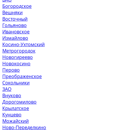
Богородское
Вешняки
Восточный
Гольяново
Ивановское
Измайлово
Косино-Ухтомский
Метрогородок
Новогиреево
Новокосино
Перово
Преображенское
Сокольники
ЗАО
Внуково
Дорогомилово
Крылатское
Кунцево
Можайский
Ново-Переделкино