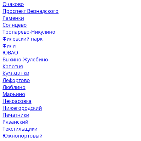
Очаково
Проспект Вернадского
Раменки
Солнцево
Тропарево-Никулино
Филевский парк
Фили
ЮВАО
Выхино-Жулебино
Капотня
Кузьминки
Лефортово
Люблино
Марьино
Некрасовка
Нижегородский
Печатники
Рязанский
Текстильщики
Южнопортовый