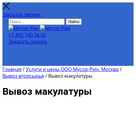
Заказать звонок
Найти
+7 495 740 36 02
Заказать звонок
Главная
/
Услуги и цены ООО Мусор-Рин. Москва
/
Вывоз вторсырья
/
Вывоз макулатуры
Вывоз макулатуры
Для расчёта примерной
стоимости вывоза мусора и