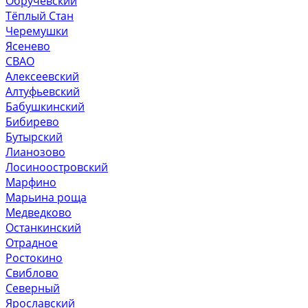
Обручевский
Тёплый Стан
Черемушки
Ясенево
СВАО
Алексеевский
Алтуфьевский
Бабушкинский
Бибирево
Бутырский
Лианозово
Лосиноостровский
Марфино
Марьина роща
Медведково
Останкинский
Отрадное
Ростокино
Свиблово
Северный
Ярославский