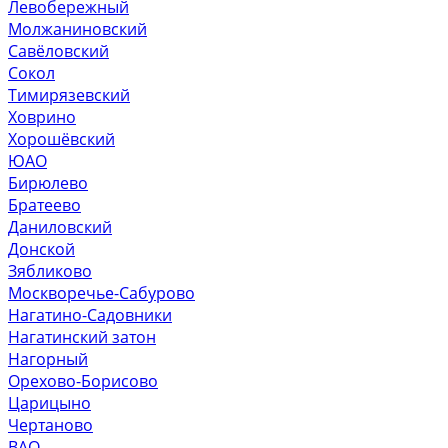
Левобережный
Молжаниновский
Савёловский
Сокол
Тимирязевский
Ховрино
Хорошёвский
ЮАО
Бирюлево
Братеево
Даниловский
Донской
Зябликово
Москворечье-Сабурово
Нагатино-Садовники
Нагатинский затон
Нагорный
Орехово-Борисово
Царицыно
Чертаново
ВАО