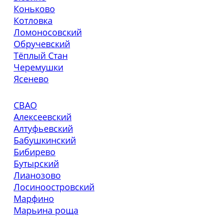
Коньково
Котловка
Ломоносовский
Обручевский
Тёплый Стан
Черемушки
Ясенево
СВАО
Алексеевский
Алтуфьевский
Бабушкинский
Бибирево
Бутырский
Лианозово
Лосиноостровский
Марфино
Марьина роща