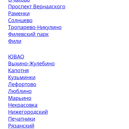
Проспект Вернадского
Раменки
Солнцево
Тропарево-Никулино
Филевский парк
Фили
ЮВАО
Выхино-Жулебино
Капотня
Кузьминки
Лефортово
Люблино
Марьино
Некрасовка
Нижегородский
Печатники
Рязанский