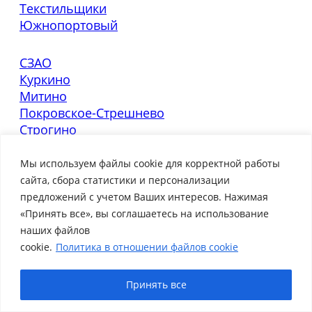
Текстильщики
Южнопортовый
СЗАО
Куркино
Митино
Покровское-Стрешнево
Строгино
Тушино
Хорошево-Мневники
Мы используем файлы cookie для корректной работы
Щукино
сайта, сбора статистики и персонализации
предложений с учетом Ваших интересов. Нажимая
«Принять все», вы соглашаетесь на использование
А
наших файлов
Академический
cookie.
Политика в отношении файлов cookie
Алексеевский
Алтуфьевский
Арбат
Принять все
Аэропорт