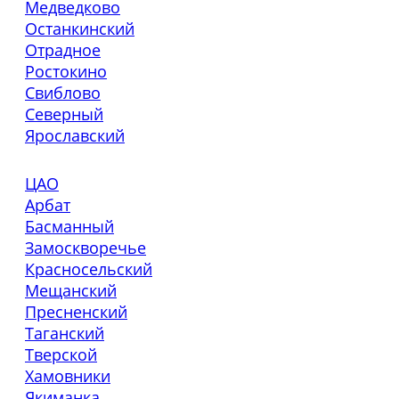
Медведково
Останкинский
Отрадное
Ростокино
Свиблово
Северный
Ярославский
ЦАО
Арбат
Басманный
Замоскворечье
Красносельский
Мещанский
Пресненский
Таганский
Тверской
Хамовники
Якиманка