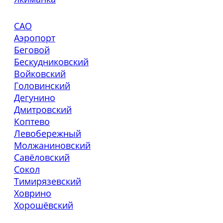
САО
Аэропорт
Беговой
Бескудниковский
Войковский
Головинский
Дегунино
Дмитровский
Коптево
Левобережный
Молжаниновский
Савёловский
Сокол
Тимирязевский
Ховрино
Хорошёвский