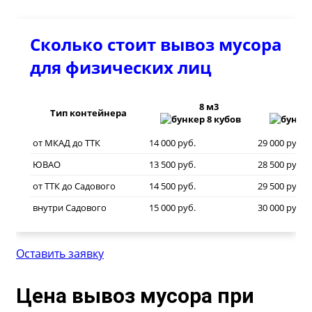
Сколько стоит вывоз мусора
для физических лиц
8 м3
20
Тип контейнера
от МКАД до ТТК
14 000 руб.
29 000 руб.
ЮВАО
13 500 руб.
28 500 руб.
от ТТК до Садового
14 500 руб.
29 500 руб.
внутри Садового
15 000 руб.
30 000 руб.
Оставить заявку
Цена вывоз мусора при