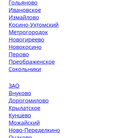
Гольяново
Ивановское
Измайлово
Косино-Ухтомский
Метрогородок
Новогиреево
Новокосино
Перово
Преображенское
Сокольники
ЗАО
Внуково
Дорогомилово
Крылатское
Кунцево
Можайский
Ново-Переделкино
Очаково