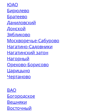
ЮАО
Бирюлево
Братеево
Даниловский
Донской
Зябликово
Москворечье-Сабурово
Нагатино-Садовники
Нагатинский затон
Нагорный
Орехово-Борисово
Царицыно
Чертаново
ВАО
Богородское
Вешняки
Восточный