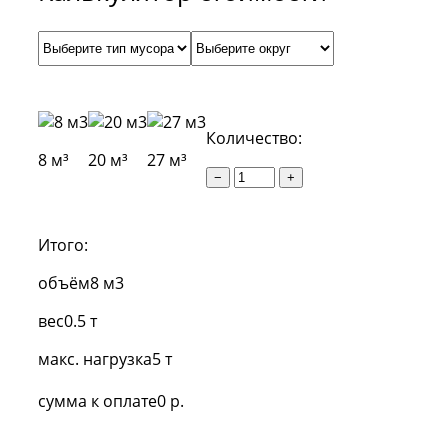
Количество:
8 м³
20 м³
27 м³
−
+
Итого:
объём
8 м3
вес
0.5 т
макс. нагрузка
5 т
сумма к оплате
0 р.