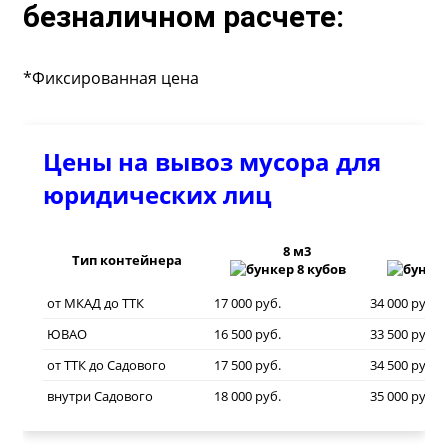
безналичном расчете:
*Фиксированная цена
Цены на вывоз мусора для
юридических лиц
8 м3
20
Тип контейнера
от МКАД до ТТК
17 000 руб.
34 000 руб.
ЮВАО
16 500 руб.
33 500 руб.
от ТТК до Садового
17 500 руб.
34 500 руб.
внутри Садового
18 000 руб.
35 000 руб.