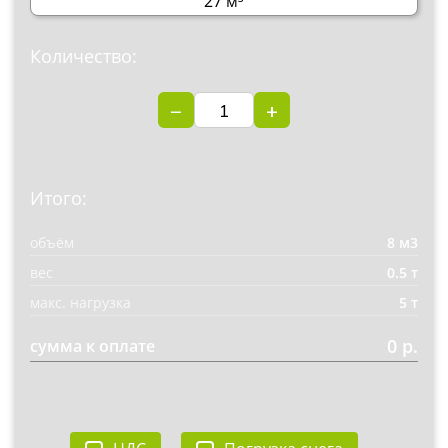
27 м³
Количество:
−
+
Итого:
объём
8 м3
вес
0.5 т
макс. нагрузка
5 т
0 р.
сумма к оплате