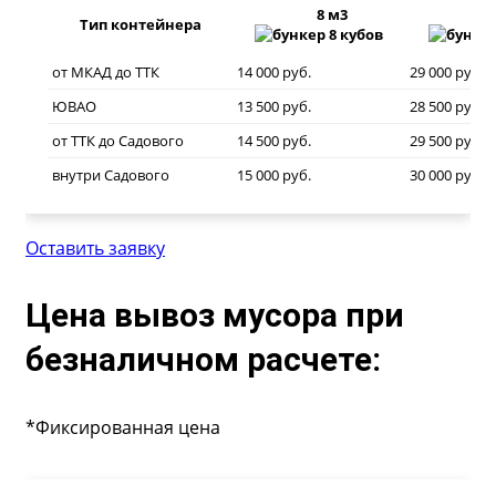
8 м3
20
Тип контейнера
от МКАД до ТТК
14 000 руб.
29 000 руб.
ЮВАО
13 500 руб.
28 500 руб.
от ТТК до Садового
14 500 руб.
29 500 руб.
внутри Садового
15 000 руб.
30 000 руб.
Оставить заявку
Цена вывоз мусора при
безналичном расчете:
*Фиксированная цена