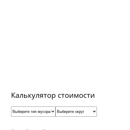
Для расчёта примерной
стоимости вывоза мусора
и снега воспользуйтесь
нашим калькулятором.
Калькулятор стоимости