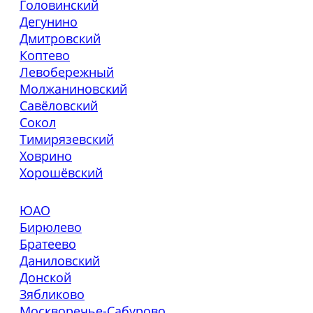
Головинский
Дегунино
Дмитровский
Коптево
Левобережный
Молжаниновский
Савёловский
Сокол
Тимирязевский
Ховрино
Хорошёвский
ЮАО
Бирюлево
Братеево
Даниловский
Донской
Зябликово
Москворечье-Сабурово