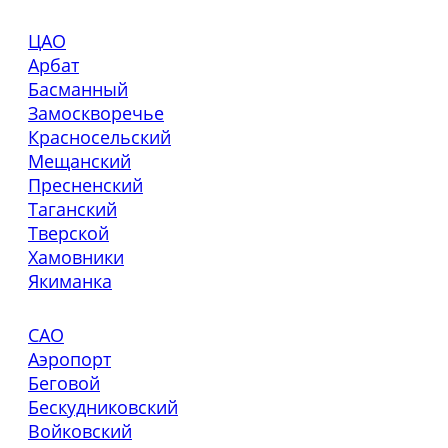
ЦАО
Арбат
Басманный
Замоскворечье
Красносельский
Мещанский
Пресненский
Таганский
Тверской
Хамовники
Якиманка
САО
Аэропорт
Беговой
Бескудниковский
Войковский