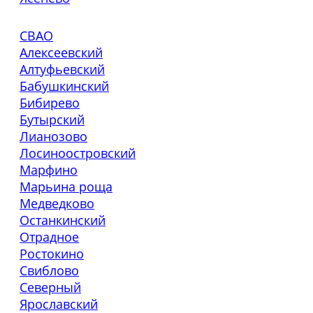
СВАО
Алексеевский
Алтуфьевский
Бабушкинский
Бибирево
Бутырский
Лианозово
Лосиноостровский
Марфино
Марьина роща
Медведково
Останкинский
Отрадное
Ростокино
Свиблово
Северный
Ярославский