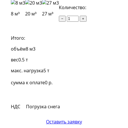
Количество:
8 м³
20 м³
27 м³
−
+
Итого:
объём
8 м3
вес
0.5 т
макс. нагрузка
5 т
сумма к оплате
0 р.
НДС
Погрузка снега
Оставить заявку