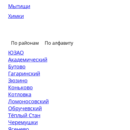
Мытищи
Химки
По районам
По алфавиту
ЮЗАО
Академический
Бутово
Гагаринский
Зюзино
Коньково
Котловка
Ломоносовский
Обручевский
Тёплый Стан
Черемушки
Ясенево