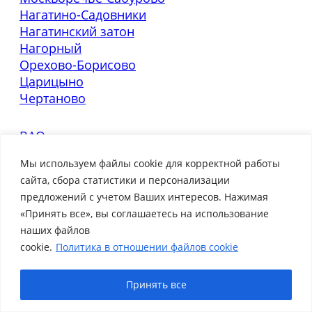
Нагатино-Садовники
Нагатинский затон
Нагорный
Орехово-Борисово
Царицыно
Чертаново
ВАО
Богородское
Мы используем файлы cookie для корректной работы
Вешняки
сайта, сбора статистики и персонализации
Восточный
предложений с учетом Ваших интересов. Нажимая
Гольяново
«Принять все», вы соглашаетесь на использование
Ивановское
наших файлов
Измайлово
cookie.
Политика в отношении файлов cookie
Косино-Ухтомский
Метрогородок
Принять все
Новогиреево
Новокосино