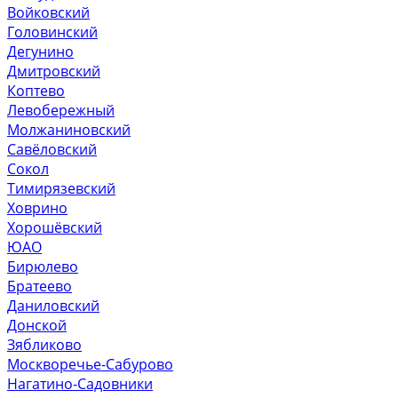
Войковский
Головинский
Дегунино
Дмитровский
Коптево
Левобережный
Молжаниновский
Савёловский
Сокол
Тимирязевский
Ховрино
Хорошёвский
ЮАО
Бирюлево
Братеево
Даниловский
Донской
Зябликово
Москворечье-Сабурово
Нагатино-Садовники