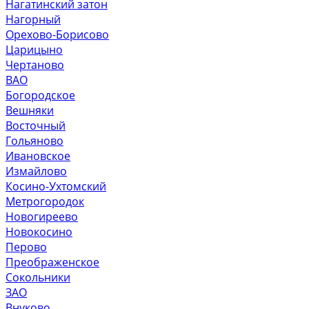
Нагатинский затон
Нагорный
Орехово-Борисово
Царицыно
Чертаново
ВАО
Богородское
Вешняки
Восточный
Гольяново
Ивановское
Измайлово
Косино-Ухтомский
Метрогородок
Новогиреево
Новокосино
Перово
Преображенское
Сокольники
ЗАО
Внуково