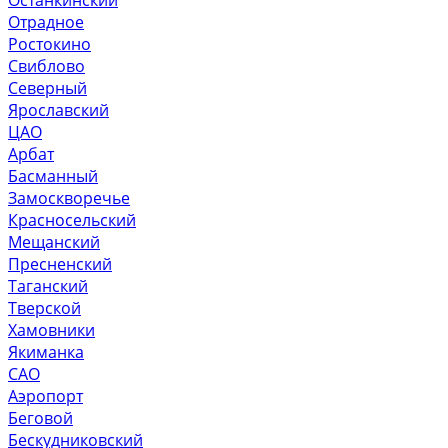
Останкинский
Отрадное
Ростокино
Свиблово
Северный
Ярославский
ЦАО
Арбат
Басманный
Замоскворечье
Красносельский
Мещанский
Пресненский
Таганский
Тверской
Хамовники
Якиманка
САО
Аэропорт
Беговой
Бескудниковский