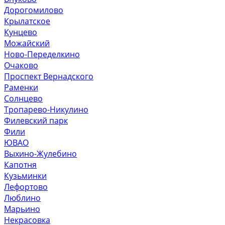
Дорогомилово
Крылатское
Кунцево
Можайский
Ново-Переделкино
Очаково
Проспект Вернадского
Раменки
Солнцево
Тропарево-Никулино
Филевский парк
Фили
ЮВАО
Выхино-Жулебино
Капотня
Кузьминки
Лефортово
Люблино
Марьино
Некрасовка