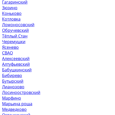
Гагаринский
Зюзино
Коньково
Котловка
Ломоносовский
Обручевский
Тёплый Стан
Черемушки
Ясенево
СВАО
Алексеевский
Алтуфьевский
Бабушкинский
Бибирево
Бутырский
Лианозово
Лосиноостровский
Марфино
Марьина роща
Медведково