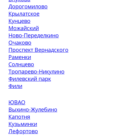
Дорогомилово
Крылатское
Кунцево
Можайский
Ново-Переделкино
Очаково
Проспект Вернадского
Раменки
Солнцево
Тропарево-Никулино
Филевский парк
Фили
ЮВАО
Выхино-Жулебино
Капотня
Кузьминки
Лефортово