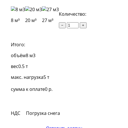
Количество:
8 м³
20 м³
27 м³
−
+
Итого:
объём
8 м3
вес
0.5 т
макс. нагрузка
5 т
сумма к оплате
0 р.
НДС
Погрузка снега