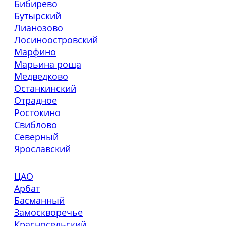
Бибирево
Бутырский
Лианозово
Лосиноостровский
Марфино
Марьина роща
Медведково
Останкинский
Отрадное
Ростокино
Свиблово
Северный
Ярославский
ЦАО
Арбат
Басманный
Замоскворечье
Красносельский