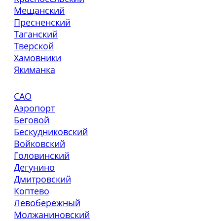
Мещанский
Пресненский
Таганский
Тверской
Хамовники
Якиманка
САО
Аэропорт
Беговой
Бескудниковский
Войковский
Головинский
Дегунино
Дмитровский
Коптево
Левобережный
Молжаниновский