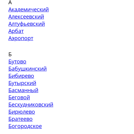
А
Академический
Алексеевский
Алтуфьевский
Арбат
Аэропорт
Б
Бутово
Бабушкинский
Бибирево
Бутырский
Басманный
Беговой
Бескудниковский
Бирюлево
Братеево
Богородское