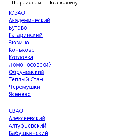
По районам
По алфавиту
ЮЗАО
Академический
Бутово
Гагаринский
Зюзино
Коньково
Котловка
Ломоносовский
Обручевский
Тёплый Стан
Черемушки
Ясенево
СВАО
Алексеевский
Алтуфьевский
Бабушкинский