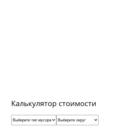
Для расчёта примерной
стоимости вывоза мусора
и снега воспользуйтесь
нашим калькулятором.
Калькулятор стоимости