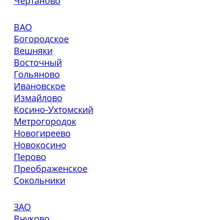
Чертаново
ВАО
Богородское
Вешняки
Восточный
Гольяново
Ивановское
Измайлово
Косино-Ухтомский
Метрогородок
Новогиреево
Новокосино
Перово
Преображенское
Сокольники
ЗАО
Внуково