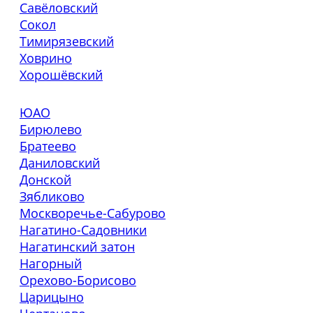
Савёловский
Сокол
Тимирязевский
Ховрино
Хорошёвский
ЮАО
Бирюлево
Братеево
Даниловский
Донской
Зябликово
Москворечье-Сабурово
Нагатино-Садовники
Нагатинский затон
Нагорный
Орехово-Борисово
Царицыно