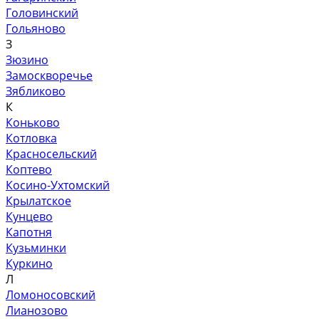
Головинский
Гольяново
З
Зюзино
Замоскворечье
Зябликово
К
Коньково
Котловка
Красносельский
Коптево
Косино-Ухтомский
Крылатское
Кунцево
Капотня
Кузьминки
Куркино
Л
Ломоносовский
Лианозово