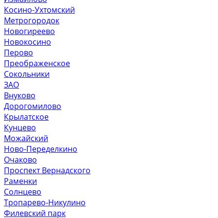
Косино-Ухтомский
Метрогородок
Новогиреево
Новокосино
Перово
Преображенское
Сокольники
ЗАО
Внуково
Дорогомилово
Крылатское
Кунцево
Можайский
Ново-Переделкино
Очаково
Проспект Вернадского
Раменки
Солнцево
Тропарево-Никулино
Филевский парк