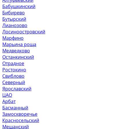
Бабушкинский
Бибирево
Бутырский
Лианозово
Лосиноостровский
Марфино
Марьина роща
Медведково
Останкинский
Отрадное
Ростокино
Свиблово
Северный
Ярославский
ЦАО
Арбат
Басманный
Замоскворечье
Красносельский
Мещанский