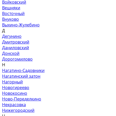
Войковский
Вешняки
Восточный
Внуково
Выхино-Жулебино
Д
Дегунино
Дмитровский
Даниловский
Донской
Дорогомилово
Н
Нагатино-Садовники
Нагатинский затон
Нагорный
Новогиреево
Новокосино
Ново-Переделкино
Некрасовка
Нижегородский
Ц