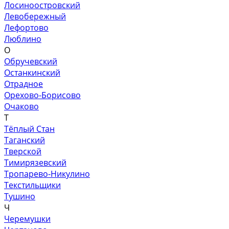
Лосиноостровский
Левобережный
Лефортово
Люблино
О
Обручевский
Останкинский
Отрадное
Орехово-Борисово
Очаково
Т
Тёплый Стан
Таганский
Тверской
Тимирязевский
Тропарево-Никулино
Текстильщики
Тушино
Ч
Черемушки