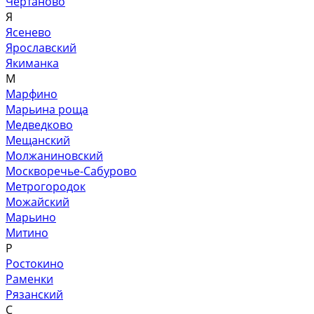
Чертаново
Я
Ясенево
Ярославский
Якиманка
М
Марфино
Марьина роща
Медведково
Мещанский
Молжаниновский
Москворечье-Сабурово
Метрогородок
Можайский
Марьино
Митино
Р
Ростокино
Раменки
Рязанский
С