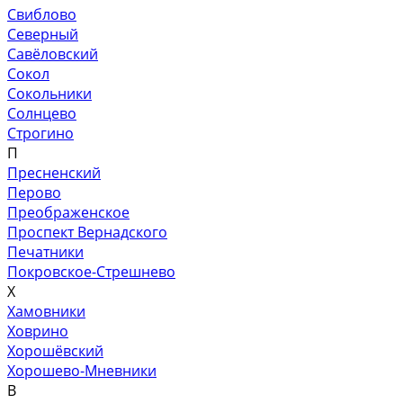
Свиблово
Северный
Савёловский
Сокол
Сокольники
Солнцево
Строгино
П
Пресненский
Перово
Преображенское
Проспект Вернадского
Печатники
Покровское-Стрешнево
Х
Хамовники
Ховрино
Хорошёвский
Хорошево-Мневники
В