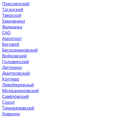
Пресненский
Таганский
Тверской
Хамовники
Якиманка
САО
Аэропорт
Беговой
Бескудниковский
Войковский
Головинский
Дегунино
Дмитровский
Коптево
Левобережный
Молжаниновский
Савёловский
Сокол
Тимирязевский
Ховрино