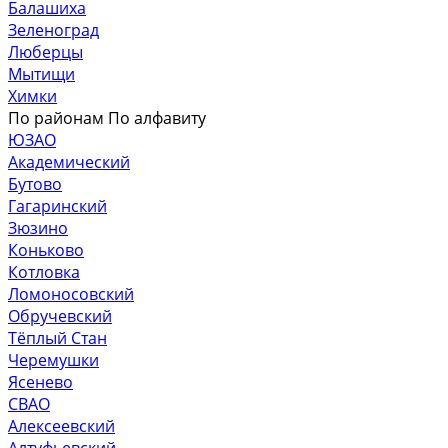
Балашиха
Зеленоград
Люберцы
Мытищи
Химки
По районам
По алфавиту
ЮЗАО
Академический
Бутово
Гагаринский
Зюзино
Коньково
Котловка
Ломоносовский
Обручевский
Тёплый Стан
Черемушки
Ясенево
СВАО
Алексеевский
Алтуфьевский