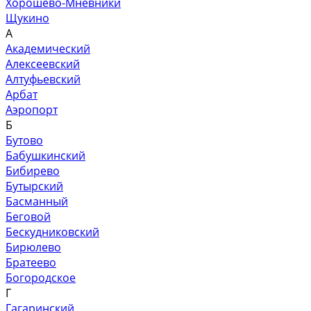
Хорошево-Мневники
Щукино
А
Академический
Алексеевский
Алтуфьевский
Арбат
Аэропорт
Б
Бутово
Бабушкинский
Бибирево
Бутырский
Басманный
Беговой
Бескудниковский
Бирюлево
Братеево
Богородское
Г
Гагаринский