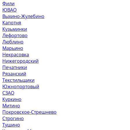
Фили
ЮВАО
Выхино-Жулебино
Капотня
Кузьминки
Лефортово
Люблино
Марьино
Некрасовка
Нижегородский
Печатники
Рязанский
Текстильщики
Южнопортовый
СЗАО
Куркино
Митино
Покровское-Стрешнево
Строгино
Тушино