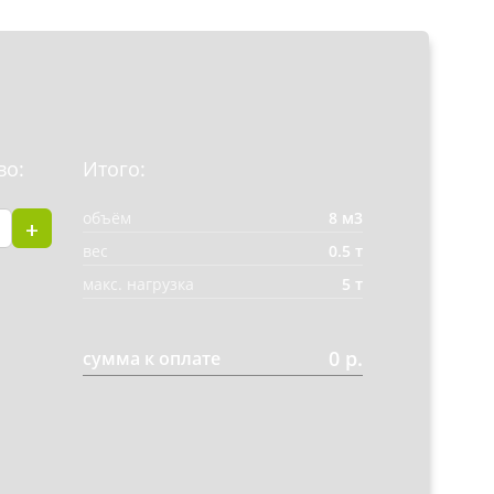
во:
Итого:
объём
8 м3
+
вес
0.5 т
макс. нагрузка
5 т
0 р.
сумма к оплате