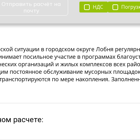
Отправить расчёт на
НДС
Погрузк
почту
ской ситуации в городском округе Лобня регуляр
нимает посильное участие в программах благоуст
еских организаций и жилых комплексов всех райо
им постоянное обслуживание мусорных площадок
транспортируются по мере накопления. Заполненн
ном расчете: