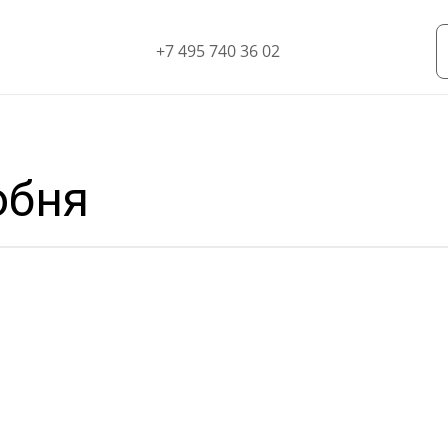
+7 495 740 36 02
обня
тоимости вывоза мусора и сне