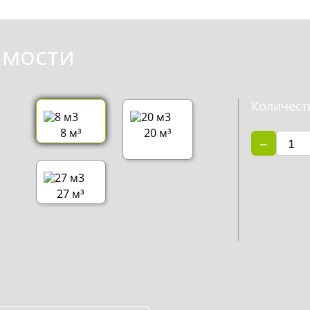
имости
Количест
8 м³
20 м³
−
27 м³