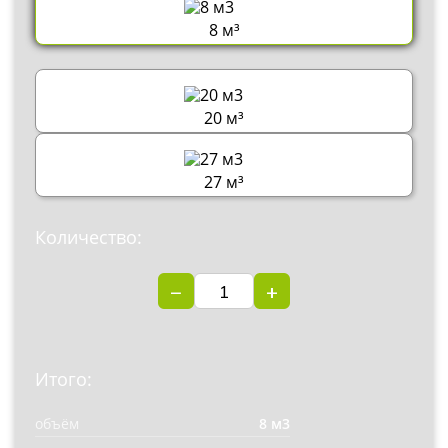
8 м³
20 м³
27 м³
Количество:
−
+
Итого:
объём
8 м3