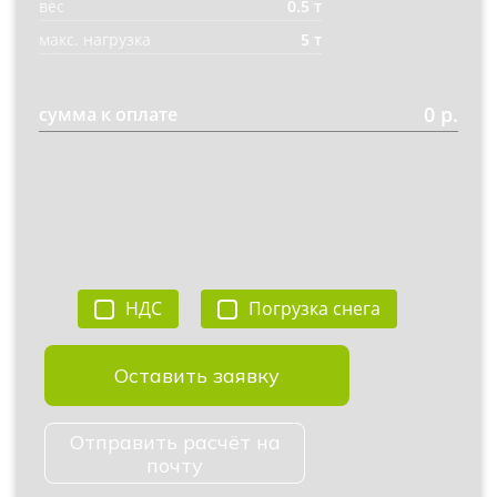
вес
0.5 т
макс. нагрузка
5 т
0 р.
сумма к оплате
НДС
Погрузка снега
Оставить заявку
Отправить расчёт на
почту